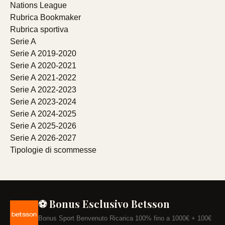
Nations League
Rubrica Bookmaker
Rubrica sportiva
Serie A
Serie A 2019-2020
Serie A 2020-2021
Serie A 2021-2022
Serie A 2022-2023
Serie A 2023-2024
Serie A 2024-2025
Serie A 2025-2026
Serie A 2026-2027
Tipologie di scommesse
⚽ Bonus Esclusivo Betsson
Bonus Sport Benvenuto Ricarica 100% fino a 1000€ + 100€