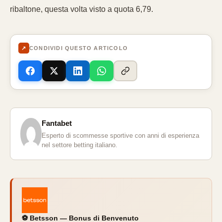
ribaltone, questa volta visto a quota 6,79.
↗
CONDIVIDI QUESTO ARTICOLO
Fantabet
Esperto di scommesse sportive con anni di esperienza
nel settore betting italiano.
⚽ Betsson — Bonus di Benvenuto