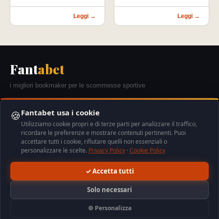
Leggi →
Leggi →
Fant
abet
i migliori bookmaker per le scommesse sportive
🔒 AAMS/ADM
18+
🎰 Gioco Responsabile
Fantabet usa i cookie
🍪
Utilizziamo cookie propri e di terze parti per analizzare il traffico,
ricordare le preferenze e mostrare contenuti pertinenti. Puoi
accettare tutti i cookie, rifiutare quelli non essenziali o
personalizzare le scelte.
Privacy Policy
·
Cookie Policy
Il gioco d'azzardo è vietato ai minori di 18 anni. Gioca responsabilmente. Per
✓ Accetta tutti
assistenza: Gioco Responsabile 800 558 822 (gratuito). Tutti i bookmaker presenti
sono autorizzati dall'Agenzia delle Dogane e dei Monopoli (ADM/AAMS). I link
presenti possono essere link affiliati.
Solo necessari
⚙️ Personalizza
© 2026
Fantabet
— Tutti i diritti riservati