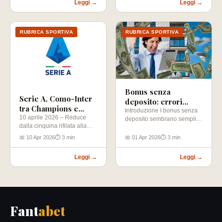
Leggi →
Leggi →
RUBRICA SPORTIVA
RUBRICA SPORTIVA
Bonus senza
Serie A, Como-Inter
deposito: errori
tra Champions e
comuni da evitare
Introduzione I bonus senza
scudetto
10 aprile 2026 – Reduce
deposito sembrano semplici
(guida 2026)
dalla cinquina rifilata alla
da usare, ma in realtà molti
Roma che ha interrotto una
utenti…
📅 10 Apr 2026
⏱ 3 min
📅 01 Apr 2026
⏱ 3 min
striscia…
Leggi →
Leggi →
Fant
abet