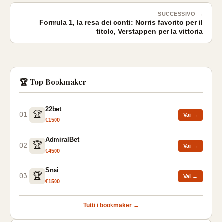
SUCCESSIVO →
Formula 1, la resa dei conti: Norris favorito per il
titolo, Verstappen per la vittoria
🏆 Top Bookmaker
22bet
🏆
01
Vai →
€1500
AdmiralBet
🏆
02
Vai →
€4500
Snai
🏆
03
Vai →
€1500
Tutti i bookmaker →