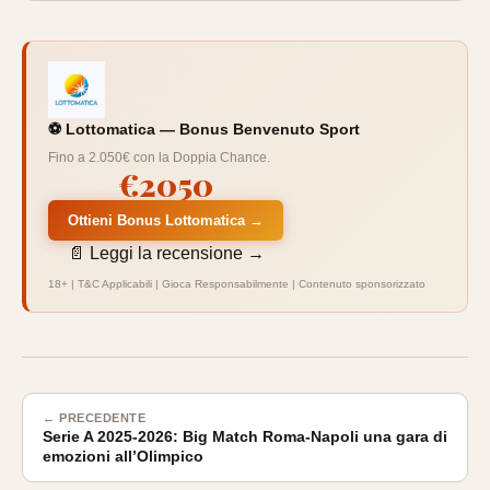
⚽ Lottomatica — Bonus Benvenuto Sport
Fino a 2.050€ con la Doppia Chance.
€2050
Ottieni Bonus Lottomatica →
📄 Leggi la recensione →
18+ | T&C Applicabili | Gioca Responsabilmente | Contenuto sponsorizzato
← PRECEDENTE
Serie A 2025-2026: Big Match Roma-Napoli una gara di
emozioni all’Olimpico