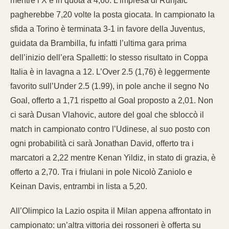
mentre l’X è in quota a 4,60. L’impresa di Runjaic
pagherebbe 7,20 volte la posta giocata. In campionato la
sfida a Torino è terminata 3-1 in favore della Juventus,
guidata da Brambilla, fu infatti l’ultima gara prima
dell’inizio dell’era Spalletti: lo stesso risultato in Coppa
Italia è in lavagna a 12. L’Over 2.5 (1,76) è leggermente
favorito sull’Under 2.5 (1.99), in pole anche il segno No
Goal, offerto a 1,71 rispetto al Goal proposto a 2,01. Non
ci sarà Dusan Vlahovic, autore del goal che sbloccò il
match in campionato contro l’Udinese, al suo posto con
ogni probabilità ci sarà Jonathan David, offerto tra i
marcatori a 2,22 mentre Kenan Yildiz, in stato di grazia, è
offerto a 2,70. Tra i friulani in pole Nicolò Zaniolo e
Keinan Davis, entrambi in lista a 5,20.
All’Olimpico la Lazio ospita il Milan appena affrontato in
campionato: un’altra vittoria dei rossoneri è offerta su