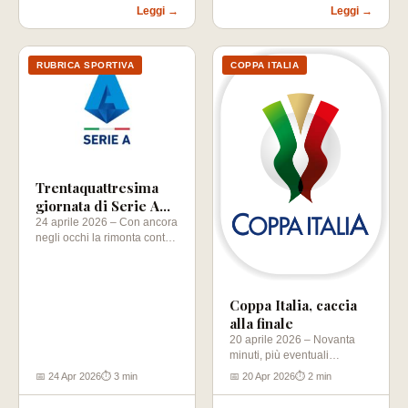
Leggi →
Leggi →
RUBRICA SPORTIVA
COPPA ITALIA
Trentaquattresima
giornata di Serie A
2025-2026
24 aprile 2026 – Con ancora
negli occhi la rimonta contro
il Como che…
Coppa Italia, caccia
alla finale
20 aprile 2026 – Novanta
minuti, più eventuali
supplementari e rigori, per
📅 24 Apr 2026
⏱ 3 min
📅 20 Apr 2026
⏱ 2 min
conquistare un posto…