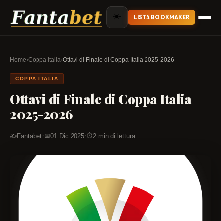
☀️
LISTA BOOKMAKER
Home
›
Coppa Italia
›
Ottavi di Finale di Coppa Italia 2025-2026
COPPA ITALIA
Ottavi di Finale di Coppa Italia
2025-2026
·
·
Fantabet
01 Dic 2025
2 min di lettura
✍️
📅
⏱️