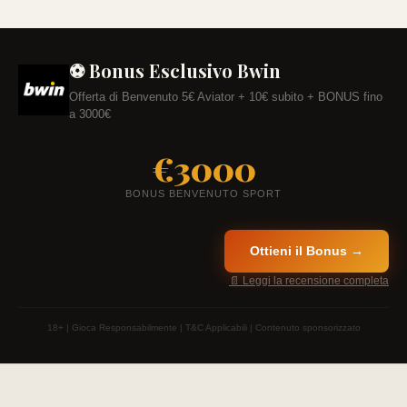
⚽ Bonus Esclusivo Bwin
Offerta di Benvenuto 5€ Aviator + 10€ subito + BONUS fino
a 3000€
€3000
BONUS BENVENUTO SPORT
Ottieni il Bonus →
📄 Leggi la recensione completa
18+ | Gioca Responsabilmente | T&C Applicabili | Contenuto sponsorizzato