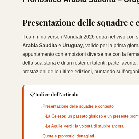
Presentazione delle squadre e 
Il cammino verso i Mondiali 2026 entra nel vivo con s
Arabia Saudita
e
Uruguay
, valido per la prima gio
appuntamento con ambizioni diverse ma con la ferma vol
della sua storia e di un roster di talenti, parte favorito. 
prestazioni delle ultime edizioni, puntando sull’organ
Indice dell'articolo
📋
Presentazione delle squadre e contesto
La Celeste: un passato glorioso e un presente prom
Le Aquile Verdi: la volontà di stupire ancora
Quote e pronostici dettagliati