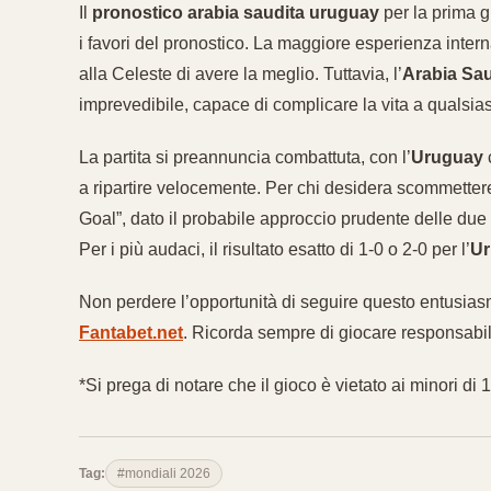
Il
pronostico arabia saudita uruguay
per la prima g
i favori del pronostico. La maggiore esperienza intern
alla Celeste di avere la meglio. Tuttavia, l’
Arabia Sau
imprevedibile, capace di complicare la vita a qualsias
La partita si preannuncia combattuta, con l’
Uruguay
c
a ripartire velocemente. Per chi desidera scommetter
Goal”, dato il probabile approccio prudente delle due 
Per i più audaci, il risultato esatto di 1-0 o 2-0 per l’
Ur
Non perdere l’opportunità di seguire questo entusia
Fantabet.net
. Ricorda sempre di giocare responsabil
*Si prega di notare che il gioco è vietato ai minori d
Tag:
#mondiali 2026