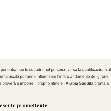
per entrambe le squadre nel percorso verso la qualificazione al
prima uscita potranno influenzare l’intero andamento del girone.
 proverà a imporre il proprio ritmo e l’
Arabia Saudita
pronta a
presente promettente