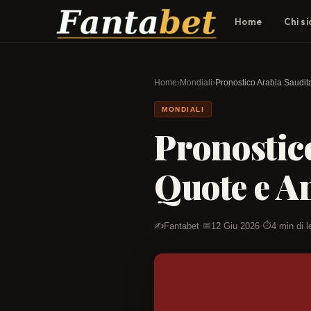
Home
Chi s
Home
›
Mondiali
›
Pronostico Arabia Saudit
MONDIALI
Pronostic
Quote e A
·
·
Fantabet
12 Giu 2026
4 min di l
✍️
📅
⏱️