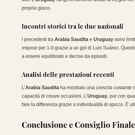
proprio gioco.
Incontri storici tra le due nazionali
I precedenti tra
Arabia Saudita
e
Uruguay
sono limit
impose per 1-0 grazie a un gol di Luis Suárez. Questo
a essere equilibrate e decise da episodi.
Analisi delle prestazioni recenti
L’
Arabia Saudita
ha mostrato una crescita costante neg
capacità di creare occasioni. L’
Uruguay
, pur con qua
fare la differenza grazie a individualità di spicco. È ut
Conclusione e Consiglio Finale