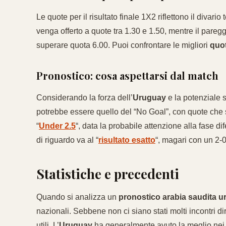
Le quote per il risultato finale 1X2 riflettono il divari
venga offerto a quote tra 1.30 e 1.50, mentre il pareggio
superare quota 6.00. Puoi confrontare le migliori
quo
Pronostico: cosa aspettarsi dal match
Considerando la forza dell’
Uruguay
e la potenziale s
potrebbe essere quello del “No Goal”, con quote che so
“
Under 2.5
“, data la probabile attenzione alla fase di
di riguardo va al “
risultato esatto
“, magari con un 2-0 
Statistiche e precedenti
Quando si analizza un
pronostico arabia saudita 
nazionali. Sebbene non ci siano stati molti incontri dir
utili. L’
Uruguay
ha generalmente avuto la meglio nei c