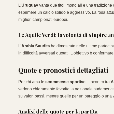
L’
Uruguay
vanta due titoli mondiali e una tradizione
esprimere un calcio solido e aggressivo. La rosa attu
migliori campionati europei.
Le Aquile Verdi: la volontà di stupire a
L’
Arabia Saudita
ha dimostrato nelle ultime partecip
in difficoltà avversari quotati. L’obiettivo è confermare 
Quote e pronostici dettagliati
Per chi ama le
scommesse sportive
, l’incontro tra
A
vedono chiaramente favorita la nazionale sudameric
su valori bassi, mentre quelle per un pareggio o una vi
Analisi delle quote per la partita