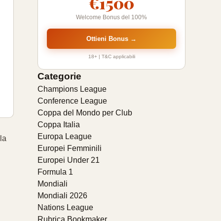
€1500
Welcome Bonus del 100%
Ottieni Bonus →
18+ | T&C applicabili
Categorie
Champions League
Conference League
Coppa del Mondo per Club
Coppa Italia
Europa League
la
Europei Femminili
Europei Under 21
Formula 1
Mondiali
Mondiali 2026
Nations League
Rubrica Bookmaker