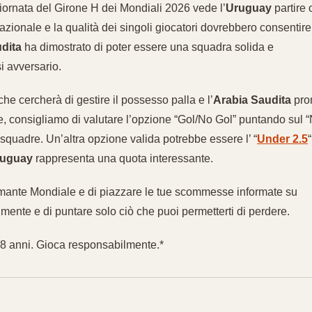
iornata del Girone H dei Mondiali 2026 vede l’
Uruguay
partire 
azionale e la qualità dei singoli giocatori dovrebbero consentire
dita
ha dimostrato di poter essere una squadra solida e
i avversario.
he cercherà di gestire il possesso palla e l’
Arabia Saudita
pro
e, consigliamo di valutare l’opzione “Gol/No Gol” puntando sul 
squadre. Un’altra opzione valida potrebbe essere l’ “
Under 2.5
“
uguay
rappresenta una quota interessante.
smante Mondiale e di piazzare le tue scommesse informate su
mente e di puntare solo ciò che puoi permetterti di perdere.
i 18 anni. Gioca responsabilmente.*