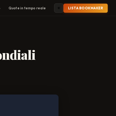
☀️
o
Quote in tempo reale
LISTA BOOKMAKER
ndiali