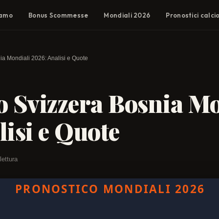
iamo
Bonus Scommesse
Mondiali 2026
Pronostici calci
ia Mondiali 2026: Analisi e Quote
o Svizzera Bosnia Mo
isi e Quote
lettura