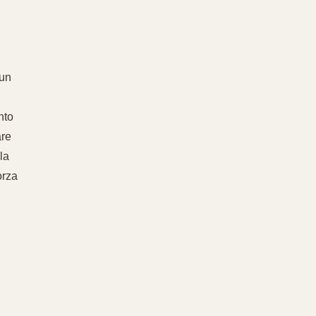
 un
nto
are
la
orza