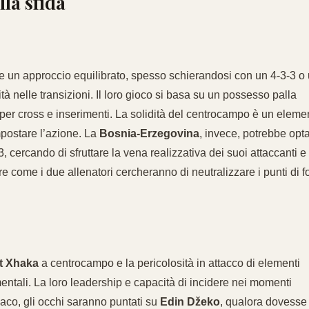
lla sfida
 un approccio equilibrato, spesso schierandosi con un 4-3-3 o
à nelle transizioni. Il loro gioco si basa su un possesso palla
li per cross e inserimenti. La solidità del centrocampo è un eleme
mpostare l’azione. La
Bosnia-Erzegovina
, invece, potrebbe opt
 cercando di sfruttare la vena realizzativa dei suoi attaccanti e 
ere come i due allenatori cercheranno di neutralizzare i punti di f
t Xhaka
a centrocampo e la pericolosità in attacco di elementi
tali. La loro leadership e capacità di incidere nei momenti
iaco, gli occhi saranno puntati su
Edin Džeko
, qualora dovesse