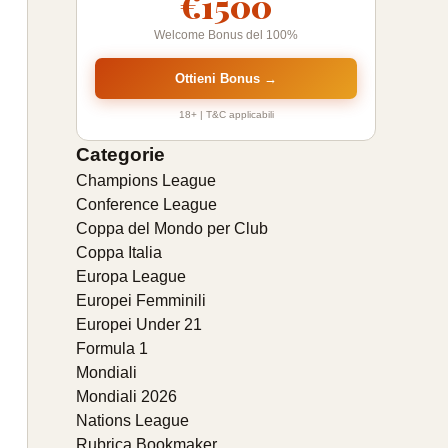
€1500
Welcome Bonus del 100%
Ottieni Bonus →
18+ | T&C applicabili
Categorie
Champions League
Conference League
Coppa del Mondo per Club
Coppa Italia
Europa League
Europei Femminili
Europei Under 21
Formula 1
Mondiali
Mondiali 2026
Nations League
Rubrica Bookmaker