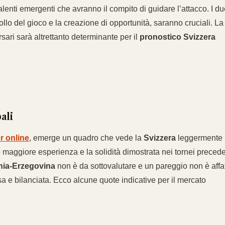
alenti emergenti che avranno il compito di guidare l’attacco. I due
ollo del gioco e la creazione di opportunità, saranno cruciali. La
rsari sarà altrettanto determinante per il
pronostico Svizzera
ali
 online
, emerge un quadro che vede la
Svizzera
leggermente
oro maggiore esperienza e la solidità dimostrata nei tornei precede
ia-Erzegovina
non è da sottovalutare e un pareggio non è affa
sa e bilanciata. Ecco alcune quote indicative per il mercato