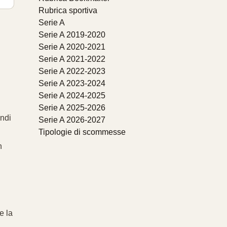
Rubrica sportiva
Serie A
Serie A 2019-2020
Serie A 2020-2021
Serie A 2021-2022
Serie A 2022-2023
Serie A 2023-2024
Serie A 2024-2025
Serie A 2025-2026
andi
Serie A 2026-2027
Tipologie di scommesse
n
e la