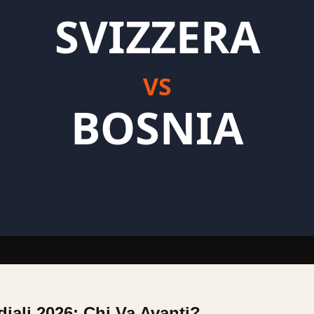
iali 2026: Chi Va Avanti?