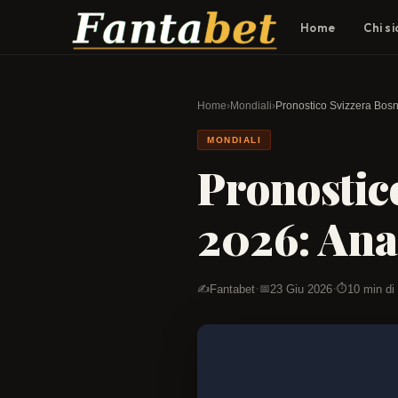
Home
Chi s
Home
›
Mondiali
›
Pronostico Svizzera Bosn
MONDIALI
Pronostic
2026: Anal
·
·
Fantabet
23 Giu 2026
10 min di 
✍️
📅
⏱️