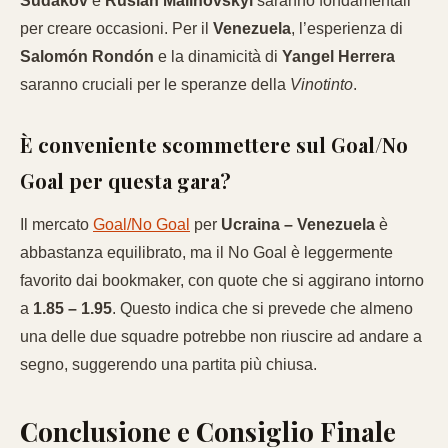
Sudakov
e
Ruslan Malinovskyi
saranno fondamentali
per creare occasioni. Per il
Venezuela
, l’esperienza di
Salomón Rondón
e la dinamicità di
Yangel Herrera
saranno cruciali per le speranze della
Vinotinto
.
È conveniente scommettere sul Goal/No
Goal per questa gara?
Il mercato
Goal/No Goal
per
Ucraina – Venezuela
è
abbastanza equilibrato, ma il No Goal è leggermente
favorito dai bookmaker, con quote che si aggirano intorno
a
1.85 – 1.95
. Questo indica che si prevede che almeno
una delle due squadre potrebbe non riuscire ad andare a
segno, suggerendo una partita più chiusa.
Conclusione e Consiglio Finale