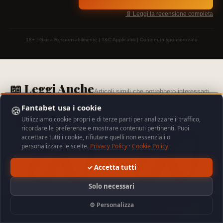
📄 Leggi la recensione completa
18+ | Gioca Responsabilmente | T&C Applicabili | Contenuto sponsorizzato
📖 Leggi Anche
Articoli simili che potrebbero interessarti
Fantabet usa i cookie
🍪
Utilizziamo cookie propri e di terze parti per analizzare il traffico,
MONDIALI
MONDIALI
ricordare le preferenze e mostrare contenuti pertinenti. Puoi
accettare tutti i cookie, rifiutare quelli non essenziali o
personalizzare le scelte.
Privacy Policy
·
Cookie Policy
✓ Accetta tutti
Solo necessari
⚙️ Personalizza
Pronostico Argentina Algeria: Analisi e Quote
✕
Leggi ora →
Mondiali 2026
Mondiali, tutto
Mondiali 2026: