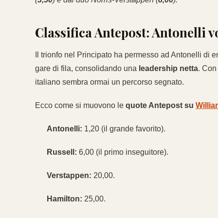
Classifica Antepost: Antonelli vo
Il trionfo nel Principato ha permesso ad Antonelli di e
gare di fila, consolidando una
leadership netta
. Con 
italiano sembra ormai un percorso segnato.
Ecco come si muovono le
quote Antepost su
Willia
Antonelli:
1,20 (il grande favorito).
Russell:
6,00 (il primo inseguitore).
Verstappen:
20,00.
Hamilton:
25,00.