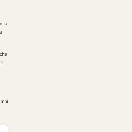
nita
la
 che
te
tempi