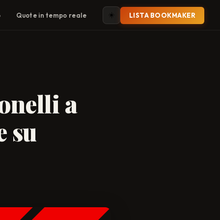
☀️
o
Quote in tempo reale
LISTA BOOKMAKER
onelli a
e su