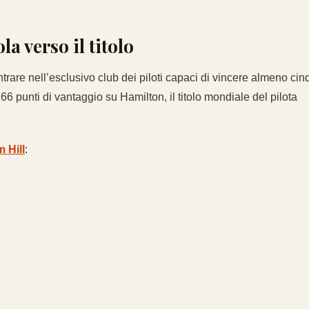
la verso il titolo
ntrare nell’esclusivo club dei piloti capaci di vincere almeno ci
66 punti di vantaggio su Hamilton, il titolo mondiale del pilota
m Hill
: