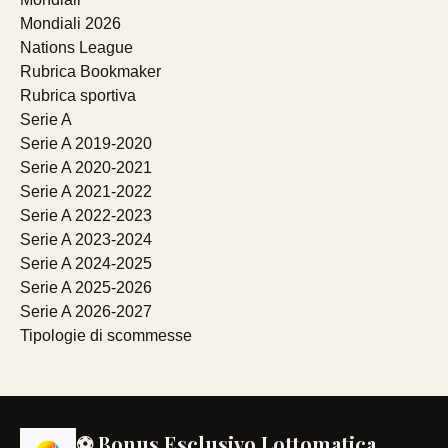
Mondiali 2026
Nations League
Rubrica Bookmaker
Rubrica sportiva
Serie A
Serie A 2019-2020
Serie A 2020-2021
Serie A 2021-2022
Serie A 2022-2023
Serie A 2023-2024
Serie A 2024-2025
Serie A 2025-2026
Serie A 2026-2027
Tipologie di scommesse
⚽ Bonus Esclusivo Lottomatica