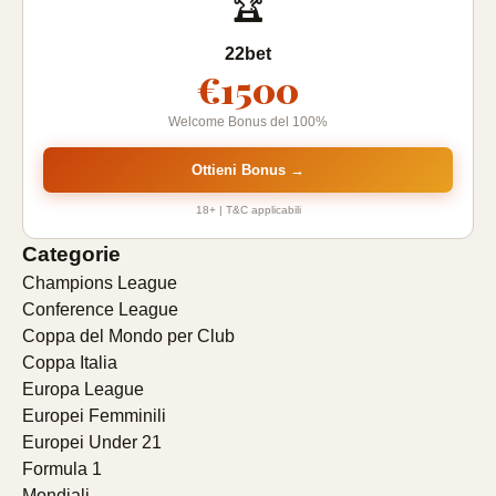
🏆
22bet
€1500
Welcome Bonus del 100%
Ottieni Bonus →
18+ | T&C applicabili
Categorie
Champions League
Conference League
Coppa del Mondo per Club
Coppa Italia
Europa League
Europei Femminili
Europei Under 21
Formula 1
Mondiali