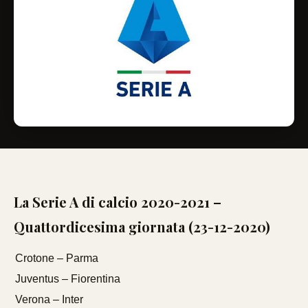
La Serie A di calcio 2020-2021 –
Quattordicesima giornata (23-12-2020)
Crotone – Parma
Juventus – Fiorentina
Verona – Inter