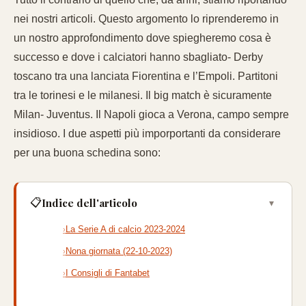
nei nostri articoli. Questo argomento lo riprenderemo in
un nostro approfondimento dove spiegheremo cosa è
successo e dove i calciatori hanno sbagliato- Derby
toscano tra una lanciata Fiorentina e l’Empoli. Partitoni
tra le torinesi e le milanesi. Il big match è sicuramente
Milan- Juventus. Il Napoli gioca a Verona, campo sempre
insidioso. I due aspetti più imporportanti da considerare
per una buona schedina sono:
Indice dell'articolo
📋
▾
La Serie A di calcio 2023-2024
Nona giornata (22-10-2023)
I Consigli di Fantabet