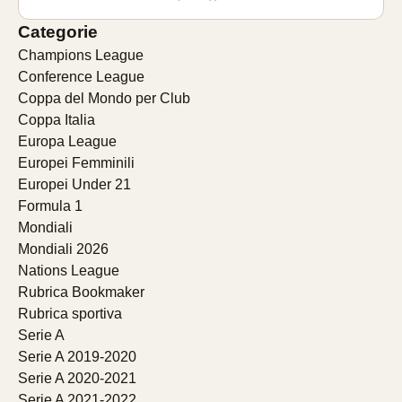
Categorie
Champions League
Conference League
Coppa del Mondo per Club
Coppa Italia
Europa League
Europei Femminili
Europei Under 21
Formula 1
Mondiali
Mondiali 2026
Nations League
Rubrica Bookmaker
Rubrica sportiva
Serie A
Serie A 2019-2020
Serie A 2020-2021
Serie A 2021-2022