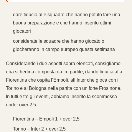
dare fiducia alle squadre che hanno potuto fare una
buona preparazione e che hanno inserito ottimi
giocatori
considerate le squadre che hanno giocato o
giocheranno in campo europeo questa settimana
Considerando i due aspetti sopra elencati, consigliamo
una schedina composta da tre partite, dando fiducia alla
Fiorentina che ospita l’Empoli, all’Inter che gioca con il
Torino e al Bologna nella partita con un forte Frosinone..
In tutti e tre gli eventi, abbiamo inserito la scommessa
under over 2,5.
Fiorentina – Empoli 1 + over 2,5
Torino – Inter 2 + over 2,5