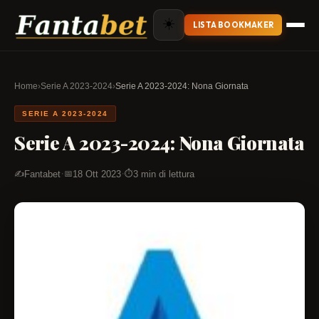
☀️
LISTA BOOKMAKER
Home
›
Serie A 2023-2024
›
Serie A 2023-2024: Nona Giornata
SERIE A 2023-2024
Serie A 2023-2024: Nona Giornata
·
·
Fantabet
18 Ott 2023
3 min di lettura
✍️
📅
⏱️