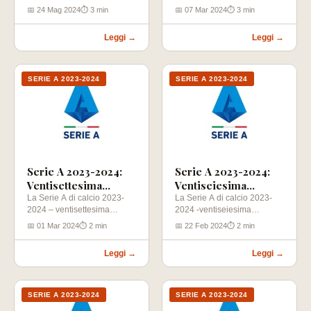
di Serie A è…
giornata (03-03-2024)
📅 24 Mag 2024
⏱ 3 min
📅 07 Mar 2024
⏱ 3 min
Napoli – Torino Cagliari…
Leggi →
Leggi →
SERIE A 2023-2024
SERIE A 2023-2024
Serie A 2023-2024:
Serie A 2023-2024:
Ventisettesima
Ventiseiesima
giornata
giornata
La Serie A di calcio 2023-
La Serie A di calcio 2023-
2024 – ventisettesima
2024 -ventiseiesima
giornata (03-03-2024) Lazio
giornata (25-02-2024)
📅 01 Mar 2024
⏱ 2 min
📅 22 Feb 2024
⏱ 2 min
– Milan Udinese…
Bologna – Verona Sassuolo
–…
Leggi →
Leggi →
SERIE A 2023-2024
SERIE A 2023-2024