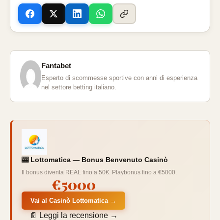
Fantabet
Esperto di scommesse sportive con anni di esperienza
nel settore betting italiano.
🎰 Lottomatica — Bonus Benvenuto Casinò
Il bonus diventa REAL fino a 50€. Playbonus fino a €5000.
€5000
Vai al Casinò Lottomatica →
📄 Leggi la recensione →