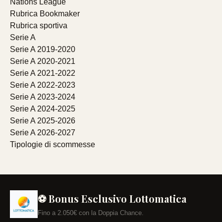
Nations League
Rubrica Bookmaker
Rubrica sportiva
Serie A
Serie A 2019-2020
Serie A 2020-2021
Serie A 2021-2022
Serie A 2022-2023
Serie A 2023-2024
Serie A 2024-2025
Serie A 2025-2026
Serie A 2026-2027
Tipologie di scommesse
⚽ Bonus Esclusivo Lottomatica
Fino a 2.050€ con la Doppia Chance.