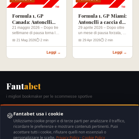
Formula 1, GP
Formula 1, GP Miami:
Canada: Antonelli
Antonelli a caccia del
vede il poker di
tris
21 maggio 2026 – Dopo tre
29 aprile 2026 – Dopo oltre
settimane di pausa torna la
un mese di pausa forzata, la
vittorie
Formula 1 con…
Formula 1…
📅 21 Mag 2026
⏱ 2 min
📅 29 Apr 2026
⏱ 2 min
Leggi →
Leggi →
Fant
abet
i migliori bookmaker per le scommesse sportive
🔒 AAMS/ADM
18+
🎰 Gioco Responsabile
Fantabet usa i cookie
🍪
Utilizziamo cookie propri e di terze parti per analizzare il traffico,
ricordare le preferenze e mostrare contenuti pertinenti. Puoi
accettare tutti i cookie, rifiutare quelli non essenziali o
personalizzare le scelte.
Privacy Policy
·
Cookie Policy