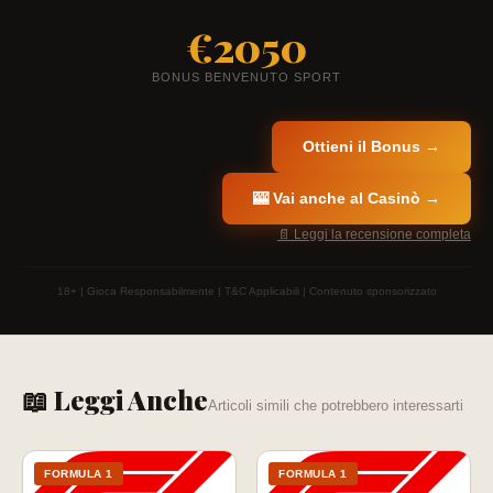
€2050
BONUS BENVENUTO SPORT
Ottieni il Bonus →
🎰 Vai anche al Casinò →
📄 Leggi la recensione completa
18+ | Gioca Responsabilmente | T&C Applicabili | Contenuto sponsorizzato
📖 Leggi Anche
Articoli simili che potrebbero interessarti
FORMULA 1
FORMULA 1