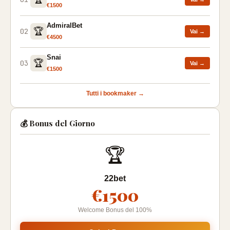
€1500
AdmiralBet
🏆
02
Vai →
€4500
Snai
🏆
03
Vai →
€1500
Tutti i bookmaker →
💰 Bonus del Giorno
🏆
22bet
€1500
Welcome Bonus del 100%