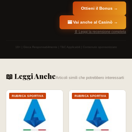
Ottieni il Bonus →
🎰 Vai anche al Casinò →
📄 Leggi la recensione completa
18+ | Gioca Responsabilmente | T&C Applicabili | Contenuto sponsorizzato
📖 Leggi Anche
Articoli simili che potrebbero interessarti
RUBRICA SPORTIVA
RUBRICA SPORTIVA