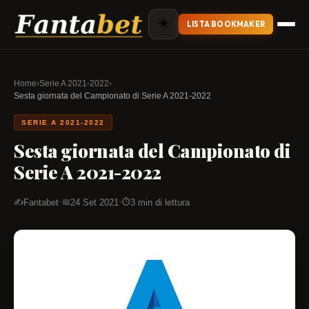
☀️
LISTA BOOKMAKER
Home
›
Serie A 2021-2022
›
Sesta giornata del Campionato di Serie A 2021-2022
SERIE A 2021-2022
Sesta giornata del Campionato di
Serie A 2021-2022
·
·
Fantabet
24 Set 2021
3 min di lettura
✍️
📅
⏱️