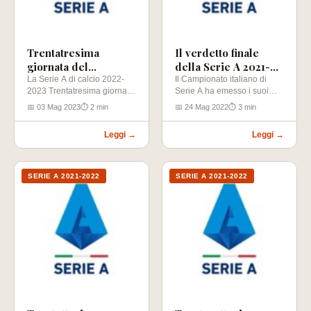
Trentatresima
Il verdetto finale
giornata del
della Serie A 2021-
Campionato di Calcio
2022
La Serie A di calcio 2022-
Il Campionato italiano di
2023 Trentatresima giornata
Serie A ha emesso i suoi
di Serie A 2022-2023
(03-05-2023) Atalanta –
definitivi verdetti. Il Milan,…
📅 03 Mag 2023
⏱ 2 min
📅 24 Mag 2022
⏱ 3 min
Spezia Juventus –…
Leggi →
Leggi →
SERIE A 2021-2022
SERIE A 2021-2022