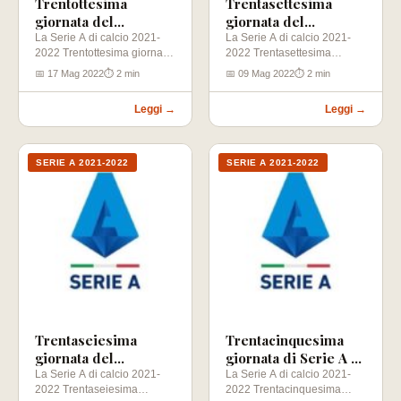
Trentottesima
Trentasettesima
giornata del
giornata del
Campionato di Calcio
Campionato di Calcio
La Serie A di calcio 2021-
La Serie A di calcio 2021-
2022 Trentottesima giornata
2022 Trentasettesima
di Serie A
di Serie A 2021-2022
(22-05-2022) Torino – Roma
giornata (15-05-2022)
📅 17 Mag 2022
⏱ 2 min
📅 09 Mag 2022
⏱ 2 min
Genoa –…
Bologna – Sassuolo Napoli
–…
Leggi →
Leggi →
SERIE A 2021-2022
SERIE A 2021-2022
Trentaseiesima
Trentacinquesima
giornata del
giornata di Serie A di
Campionato di Calcio
Calcio 2021-2022
La Serie A di calcio 2021-
La Serie A di calcio 2021-
2022 Trentaseiesima
2022 Trentacinquesima
di Serie A 2021-2022