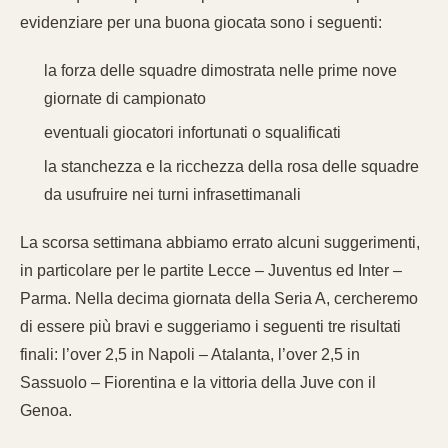
evidenziare per una buona giocata sono i seguenti:
la forza delle squadre dimostrata nelle prime nove
giornate di campionato
eventuali giocatori infortunati o squalificati
la stanchezza e la ricchezza della rosa delle squadre
da usufruire nei turni infrasettimanali
La scorsa settimana abbiamo errato alcuni suggerimenti,
in particolare per le partite Lecce – Juventus ed Inter –
Parma. Nella decima giornata della Seria A, cercheremo
di essere più bravi e suggeriamo i seguenti tre risultati
finali: l’over 2,5 in Napoli – Atalanta, l’over 2,5 in
Sassuolo – Fiorentina e la vittoria della Juve con il
Genoa.