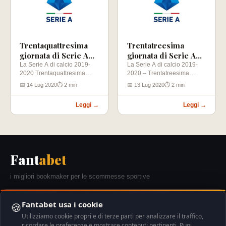
Trentaquattresima
Trentatreesima
giornata di Serie A
giornata di Serie A
2019-2020
2019-2020
La Serie A di calcio 2019-
La Serie A di calcio 2019-
2020 Trentaquattresima
2020 – Trentatreesima
giornata (18-07-2020)
giornata (15-07-2020)
📅 14 Lug 2020
⏱ 2 min
📅 13 Lug 2020
⏱ 2 min
Verona – Atalanta Cagliari –
Atalanta – Brescia
…
Sampdoria…
Leggi →
Leggi →
Fant
abet
i migliori bookmaker per le scommesse sportive
🔒 AAMS/ADM
18+
🎰 Gioco Responsabile
Fantabet usa i cookie
🍪
Utilizziamo cookie propri e di terze parti per analizzare il traffico,
ricordare le preferenze e mostrare contenuti pertinenti. Puoi