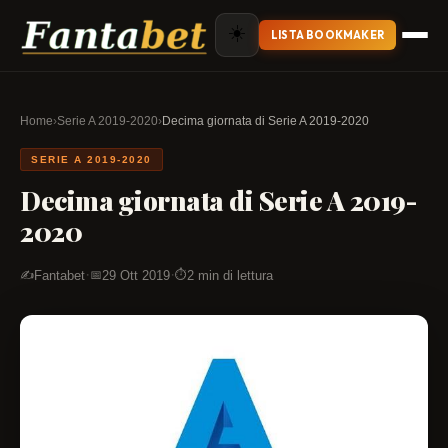
☀️
LISTA BOOKMAKER
Home
›
Serie A 2019-2020
›
Decima giornata di Serie A 2019-2020
SERIE A 2019-2020
Decima giornata di Serie A 2019-
2020
·
·
Fantabet
29 Ott 2019
2 min di lettura
✍️
📅
⏱️