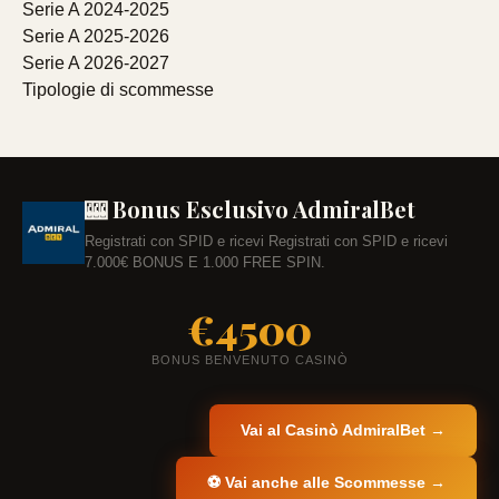
Serie A 2024-2025
Serie A 2025-2026
Serie A 2026-2027
Tipologie di scommesse
🎰 Bonus Esclusivo AdmiralBet
Registrati con SPID e ricevi Registrati con SPID e ricevi
7.000€ BONUS E 1.000 FREE SPIN.
€4500
BONUS BENVENUTO CASINÒ
Vai al Casinò AdmiralBet →
⚽ Vai anche alle Scommesse →